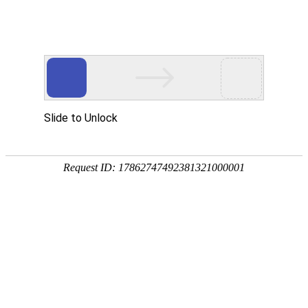
dafa中文官网
document.write("
")
友情链接：
304.com永利
yy易游官方版
伟德官网入口
ayx官
方app下载
乐天堂app下载官网
永利304电子
kok在线官网入
口
金沙信誉电子
伟德官网
乐天堂网址
-->
dafa中文官网
中山市
鑫威
—
Zhongshan
dafa中
Xinwei
Weaving
文官网
Co., LTD—
有限公
首页
司